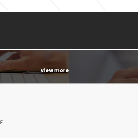
view more
F